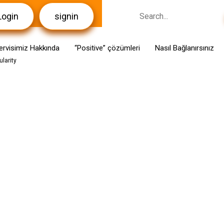
Login
signin
ervisimiz Hakkında
“Positive” çözümleri
Nasıl Bağlanırsınız
ularity
NLAR
PERAKENDE MAĞAZALAR
EĞLEN