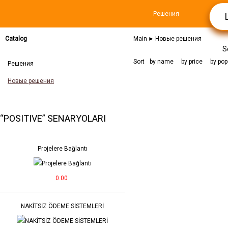
Решения
Catalog
Main
►
Новые решения
S
Sort
by name
by price
by pop
Решения
Новые решения
“POSITIVE” SENARYOLARI
Projelere Bağlantı
0.00
NAKİTSİZ ÖDEME SİSTEMLERİ
CAFE & RESTORA