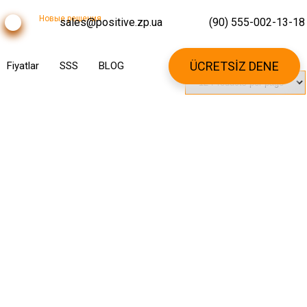
Новые решения
sales@positive.zp.ua
(90) 555-002-13-18
ÜCRETSİZ DENE
Fiyatlar
SSS
BLOG
CE PARKI VE SU
SPOR SALONLARI
PARKLARI