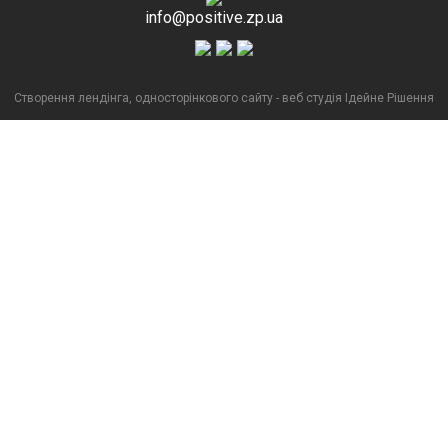
info@positive.zp.ua
Створення лендінга, односторінкового сайту
- веб студія Ідейне Рішення